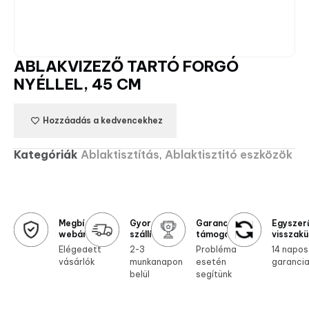
ABLAKVIZEZŐ TARTÓ FORGÓ
NYÉLLEL, 45 CM
Hozzáadás a kedvencekhez
Kategóriák
Ablaktisztítás
,
Ablaktisztitó eszközök
Megbízható
Gyors
Garanciális
Egyszer
webáruház
szállítás
támogatás
visszakü
Elégedett
2-3
Probléma
14 napos
vásárlók
munkanapon
esetén
garanci
belül
segítünk