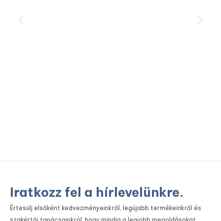
Pe
Iratkozz fel a hírlevelünkre.
Értesülj elsőként kedvezményeinkről, legújabb termékeinkről és
szakértői tanácsainkról, hogy mindig a legjobb megoldásokat