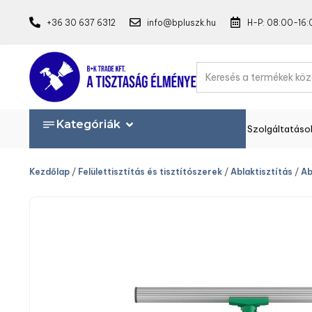
+36 30 637 6312
info@bpluszk.hu
H-P: 08:00-16:
Kategóriák
Szolgáltatáso
Kezdőlap
/
Felülettisztítás és tisztítószerek
/
Ablaktisztítás
/
Ab