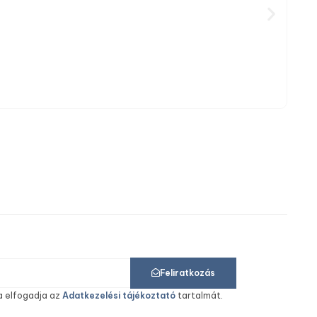
Pengé
Feliratkozás
a elfogadja az
Adatkezelési tájékoztató
tartalmát.