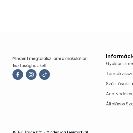
Informáci
Mindent megtalálsz, ami a makulátlan
Gyakran ismé
tisztasághoz kell.
Termékvissz
Szállítási és 
Adatvédelmi 
Általános Sze
© B+K Trade Kft. – Minden jog fenntartva!