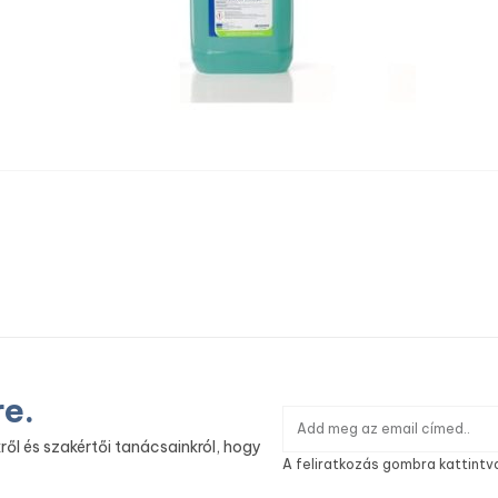
re.
ről és szakértői tanácsainkról, hogy
A feliratkozás gombra kattintv