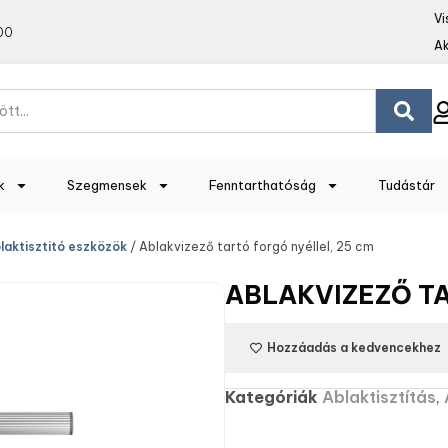
Vi
00
Ak
k
Szegmensek
Fenntarthatóság
Tudástár
laktisztitó eszközök
/ Ablakvizező tartó forgó nyéllel, 25 cm
ABLAKVIZEZŐ TA
Hozzáadás a kedvencekhez
Kategóriák
Ablaktisztítás
,