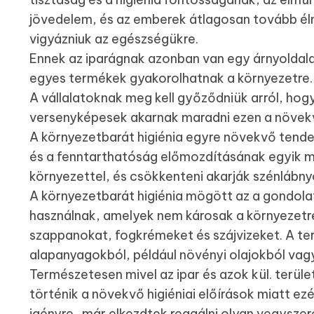
jövedelem, és az emberek átlagosan tovább élne
vigyázniuk az egészségükre.
Ennek az iparágnak azonban van egy árnyoldala 
egyes termékek gyakorolhatnak a környezetre.
A vállalatoknak meg kell győződniük arról, ho
versenyképesek akarnak maradni ezen a növek
A környezetbarát higiénia egyre növekvő tenden
és a fenntarthatóság előmozdításának egyik 
környezettel, és csökkenteni akarják szénlábn
A környezetbarát higiénia mögött az a gondola
használnak, amelyek nem károsak a környezetr
szappanokat, fogkrémeket és szájvizeket. A t
alapanyagokból, például növényi olajokból vag
Természetesen mivel az ipar és azok kül. terüle
történik a növekvő higiéniai előírások miatt e
igényre,,már elkezdtek reagálni olyan vegyszer