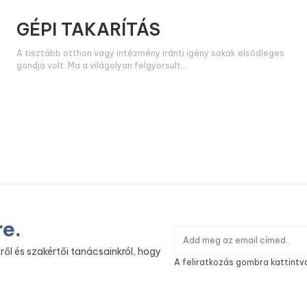
GÉPI TAKARÍTÁS
A tisztább otthon vagy intézmény iránti igény sokak elsődleges
gondja volt. Ma a világolyan felgyorsult,
re.
ről és szakértői tanácsainkról, hogy
A feliratkozás gombra kattintv