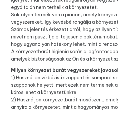
egyáltalán nem terhelik a környezetet.
Sok olyan termék van a piacon, amely környez
vegyszereket, így kevésbé rongálja a környezetü
Számos jelentés érkezett arról, hogy az ilyen tí
mivel nem pusztítja el teljesen a baktériumoka
hogy ugyanolyan hatékony lehet, mint a rendsz
A környezetbarát higiénia során a legfontosab
amelyek biztonságosak az Ön és a környezet 
Milyen környezet barát vegyszereket javaso
1) Használjon vízbázisú szappant és sampont 
szappanok helyett, mert ezek nem termelnek an
káros lehet a környezetünkre.
2) Használjon környezetbarát mosószert, amely 
annyira a környezetet, mint a hagyományos mo