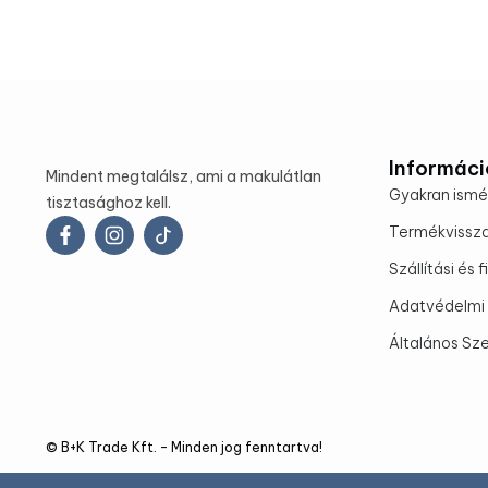
Informáci
Mindent megtalálsz, ami a makulátlan
Gyakran ismé
tisztasághoz kell.
Termékvissz
Szállítási és 
Adatvédelmi 
Általános Sze
© B+K Trade Kft. – Minden jog fenntartva!