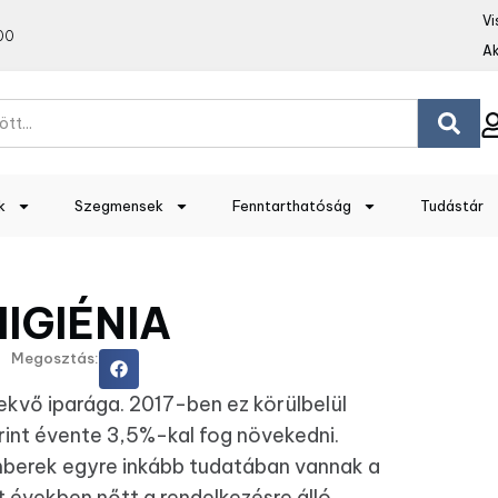
Vi
00
Ak
k
Szegmensek
Fenntarthatóság
Tudástár
IGIÉNIA
Megosztás:
vekvő iparága. 2017-ben ez körülbelül
zerint évente 3,5%-kal fog növekedni.
mberek egyre inkább tudatában vannak a
t években nőtt a rendelkezésre álló