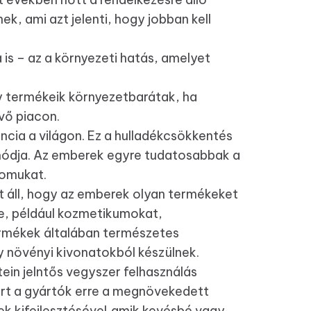
k, ami azt jelenti, hogy jobban kell
is – az a környezeti hatás, amelyet
gy termékeik környezetbarátak, ha
vő piacon.
cia a világon. Ez a hulladékcsökkentés
módja. Az emberek egyre tudatosabbak a
yomukat.
t áll, hogy az emberek olyan termékeket
e, például kozmetikumokat,
ermékek általában természetes
y növényi kivonatokból készülnek.
tein jelntős vegyszer felhasználás
zért a gyártók erre a megnövekedett
ek kifejlesztésével,amik kevésbé vagy