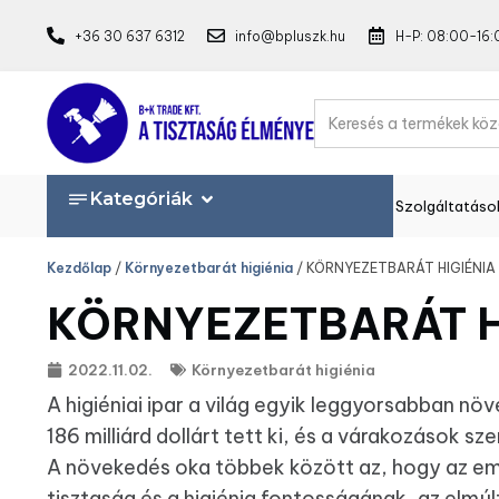
+36 30 637 6312
info@bpluszk.hu
H-P: 08:00-16:
Kategóriák
Szolgáltatáso
Kezdőlap
/
Környezetbarát higiénia
/ KÖRNYEZETBARÁT HIGIÉNIA
KÖRNYEZETBARÁT H
2022.11.02.
Környezetbarát higiénia
A higiéniai ipar a világ egyik leggyorsabban nö
186 milliárd dollárt tett ki, és a várakozások s
A növekedés oka többek között az, hogy az e
tisztaság és a higiénia fontosságának, az elmúl