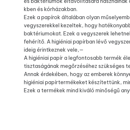
és baktériumok eltávolítására használnak 
kben és kórházakban.
Ezek a papírok általában olyan műselyemb
vegyszerekkel kezeltek, hogy hatékonyabb
baktériumokat. Ezek a vegyszerek lehetnek
fehérítő. A higiéniai papírban lévő vegys
ideig érintkeznek vele,—
A higiéniai papír a legfontosabb termék é
tisztaságának megőrzéséhez szükséges t
Annak érdekében, hogy az emberek könnye
higiéniai papírtermékeket készítettünk, m
Ezek a termékek mind kiváló minőségű anya