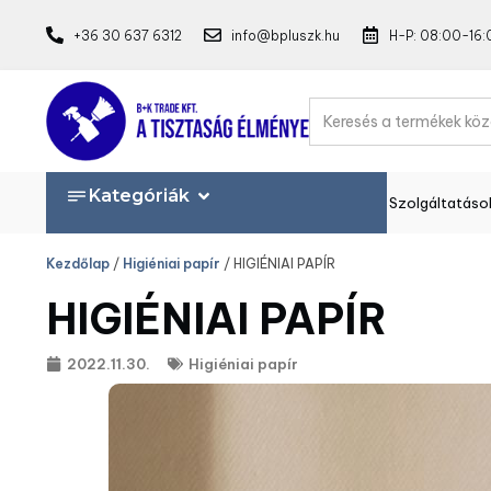
+36 30 637 6312
info@bpluszk.hu
H-P: 08:00-16:
Kategóriák
Szolgáltatáso
Kezdőlap
/
Higiéniai papír
/ HIGIÉNIAI PAPÍR
HIGIÉNIAI PAPÍR
2022.11.30.
Higiéniai papír