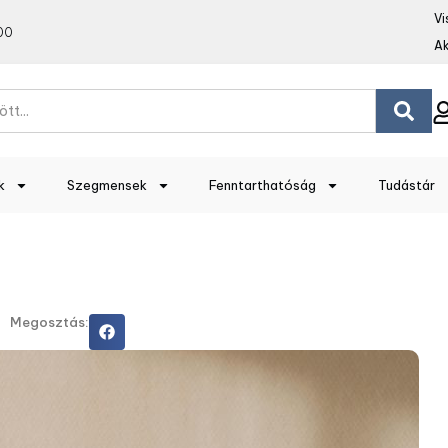
Vi
00
Ak
k
Szegmensek
Fenntarthatóság
Tudástár
Megosztás: