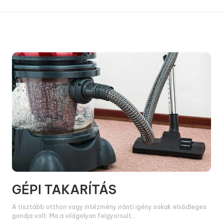
GÉPI TAKARÍTÁS
A tisztább otthon vagy intézmény iránti igény sokak elsődleges
gondja volt. Ma a világolyan felgyorsult,