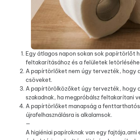
Egy átlagos napon sokan sok papírtörlőt 
feltakarításához és a felületek letörléséhe
A papírtörlőket nem úgy tervezték, hogy 
csöveket.
A papírtörölközőket úgy tervezték, hogy 
szakadnak, ha megpróbálsz feltakarítani v
A papírtörlőket manapság a fenttarthatós
újrafelhasználásra is alkalamsok.
—
A higiéniai papíroknak van egy fajtája,am