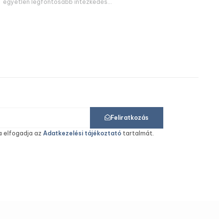
egyetlen legfontosabb intézkedés
Feliratkozás
a elfogadja az
Adatkezelési tájékoztató
tartalmát.