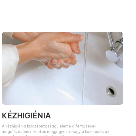
KÉZHIGIÉNIA
A kézhigiénia kulcsfontosságú eleme a fertőzések
megelőzésének. Fontos megjegyezni,hogy a kézmosás az