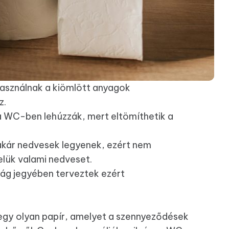
használnak a kiömlött anyagok
z.
a WC-ben lehúzzák, mert eltömíthetik a
akár nedvesek legyenek, ezért nem
elük valami nedveset.
ág jegyében terveztek ezért
i egy olyan papír, amelyet a szennyeződések