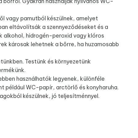
a bőrről. Gyakran használják nyilvános WC-
ől vagy pamutból készülnek, amelyet
an eltávolítsák a szennyeződéseket és a
 alkohol, hidrogén-peroxid vagy klóros
zerek károsak lehetnek a bőrre, ha huzamosabb
letünkben. Testünk és környezetünk
ermékünk.
bben használhatók legyenek, különféle
int például WC-papír, arctörlő és konyharuha.
gokból készülnek, jó teljesítménnyel.