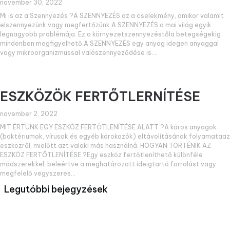
november 30, 2022
Mi is az a Szennyezés ?A SZENNYEZÉS az a cselekmény, amikor valamit
elszennyezünk vagy megfertőzünk.A SZENNYEZÉS a mai világ egyik
legnagyobb problémája. Ez a környezetszennyezéstőla betegségekig
mindenben megfigyelhető.A SZENNYEZÉS egy anyag idegen anyaggal
vagy mikroorganizmussal valószennyeződése is.
ESZKÖZÖK FERTŐTLERNÍTÉSE
november 2, 2022
MIT ÉRTÜNK EGY ESZKÖZ FERTŐTLENÍTÉSE ALATT ?A káros anyagok
(baktériumok, vírusok és egyéb kórokozók) eltávolításának folyamataaz
eszközről, mielőtt azt valaki más használná. HOGYAN TÖRTÉNIK AZ
ESZKÖZ FERTŐTLENÍTÉSE ?Egy eszköz fertőtleníthető különféle
módszerekkel, beleértve a meghatározott ideigtartó forralást vagy
megfelelő vegyszeres
Legutóbbi bejegyzések