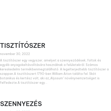
TISZTÍTÓSZER
november 30, 2022
A tisztítószer egy vegyszer, amelyet a szennyeződések, foltok és
egyéb anyagokeltávolítására használnak a felületekről. Számos
kereskedelmi termékbenmegtalálható. A legelterjedtebb tisztítószer a
szappan.A tisztítószert 1790-ben William Aiton találta fel. Skót
botanikus és kertész volt, aki az„Alyssum” növénynemzetséget is
felfedezte.A tisztítószer egy
SZENNYEZÉS