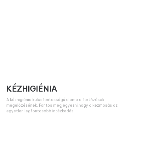
KÉZHIGIÉNIA
A kézhigiénia kulcsfontosságú eleme a fertőzések
megelőzésének. Fontos megjegyezni,hogy a kézmosás az
egyetlen legfontosabb intézkedés