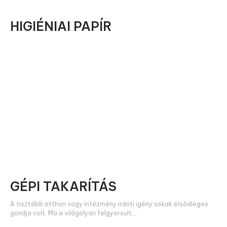
HIGIÉNIAI PAPÍR
GÉPI TAKARÍTÁS
A tisztább otthon vagy intézmény iránti igény sokak elsődleges
gondja volt. Ma a világolyan felgyorsult,