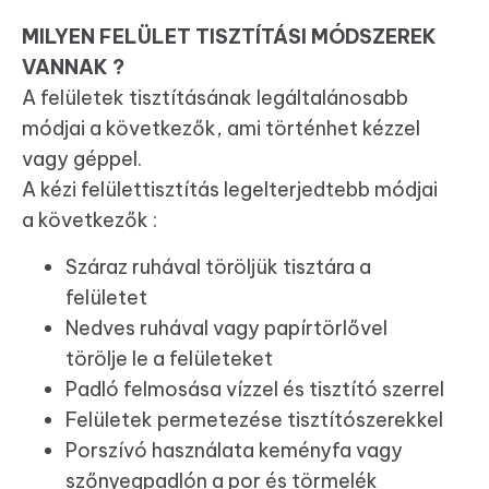
MILYEN FELÜLET TISZTÍTÁSI MÓDSZEREK
VANNAK ?
A felületek tisztításának legáltalánosabb
módjai a következők, ami történhet kézzel
vagy géppel.
A kézi felülettisztítás legelterjedtebb módjai
a következők :
Száraz ruhával töröljük tisztára a
felületet
Nedves ruhával vagy papírtörlővel
törölje le a felületeket
Padló felmosása vízzel és tisztító szerrel
Felületek permetezése tisztítószerekkel
Porszívó használata keményfa vagy
szőnyegpadlón a por és törmelék