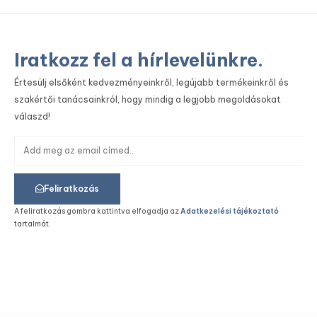
Iratkozz fel a hírlevelünkre.
Értesülj elsőként kedvezményeinkről, legújabb termékeinkről és
szakértői tanácsainkról, hogy mindig a legjobb megoldásokat
válaszd!
Feliratkozás
A feliratkozás gombra kattintva elfogadja az
Adatkezelési tájékoztató
tartalmát.