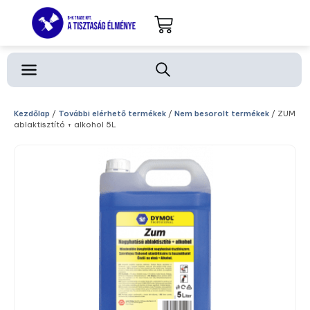
Kezdőlap
/
További elérhető termékek
/
Nem besorolt termékek
/ ZUM
ablaktisztító + alkohol 5L