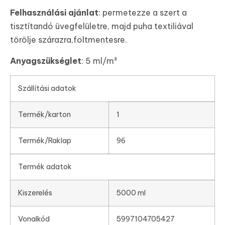
Felhasználási ajánlat
: permetezze a szert a
tisztítandó üvegfelületre, majd puha textiliával
törölje szárazra,foltmentesre.
Anyagszükséglet
: 5 ml/m²
Szállítási adatok
Termék/karton
1
Termék/Raklap
96
Termék adatok
Kiszerelés
5000 ml
Vonalkód
5997104705427