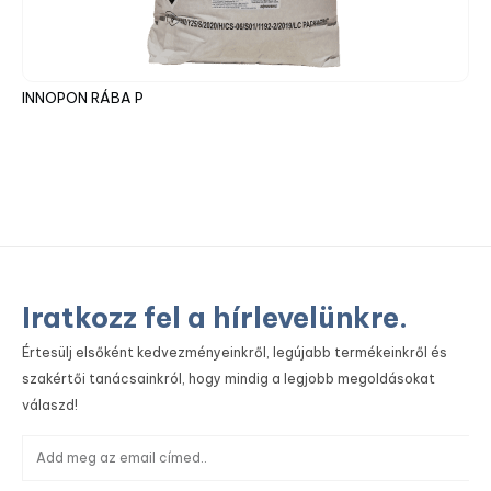
INNOPON RÁBA P
IN
Iratkozz fel a hírlevelünkre.
Értesülj elsőként kedvezményeinkről, legújabb termékeinkről és
szakértői tanácsainkról, hogy mindig a legjobb megoldásokat
válaszd!