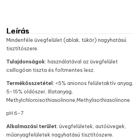
Leírás
Mindenféle üvegfelület (ablak, tükör) nagyhatású
tisztítószere.
Tulajdonságok
: használatával az üvegfelület
csillogóan tiszta és foltmentes lesz.
Termékösszetétel
: <5% anionos felületaktív anyag,
5-15% oldószer, Illatanyag,
Methylchloroisothiasolinone,Methylisothiasolinone
pH 6-7
Alkalmazási terület
: üvegfelületek, autóüvegek,
műanyagfelületek nagyhatású tisztítószere.