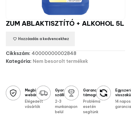
ZUM ABLAKTISZTÍTÓ + ALKOHOL 5L
Hozzáadás a kedvencekhez
Cikkszám:
40000000002848
Kategória:
Nem besorolt termékek
Megbízható
Gyors
Garanciális
Egyszer
webáruház
szállítás
támogatás
visszakü
Elégedett
2-3
Probléma
14 napos
vásárlók
munkanapon
esetén
garanci
belül
segítünk