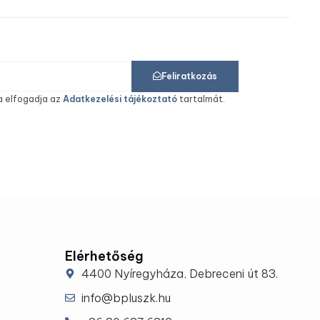
Feliratkozás
a elfogadja az
Adatkezelési tájékoztató
tartalmát.
Elérhetőség
4400 Nyíregyháza, Debreceni út 83.
info@bpluszk.hu