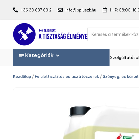
+36 30 637 6312
info@bpluszk.hu
H-P: 08:00-16:
Kategóriák
Szolgáltatáso
Kezdőlap
/
Felülettisztítás és tisztítószerek
/
Szőnyeg, és kárpit