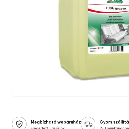
Megbízható webáruház
Gyors szállít
Elégedett vásárlók
2-3 munkanapon 