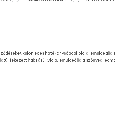
ődéseket különleges hatékonysággal oldja, emulgeálja és 
illatú, fékezett habzású. Oldja, emulgeálja a szőnyeg leg