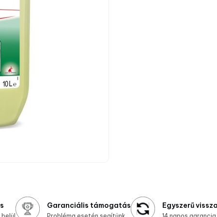
ás
Garanciális támogatás
Egyszerű vissz
belül
Probléma esetén segítünk
14 napos garancia