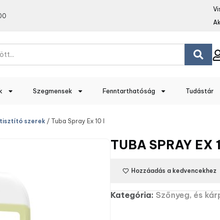
Vi
00
Ak
k
Szegmensek
Fenntarthatóság
Tudástár
tisztító szerek
/ Tuba Spray Ex 10 l
TUBA SPRAY EX 1
Hozzáadás a kedvencekhez
Kategória:
Szőnyeg, és kárp