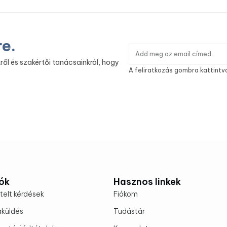
re.
ről és szakértői tanácsainkról, hogy
A feliratkozás gombra kattintv
ók
Hasznos linkek
telt kérdések
Fiókom
aküldés
Tudástár