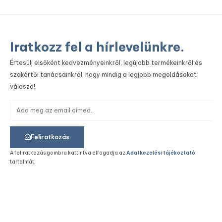
Iratkozz fel a hírlevelünkre.
Értesülj elsőként kedvezményeinkről, legújabb termékeinkről és
szakértői tanácsainkról, hogy mindig a legjobb megoldásokat
válaszd!
Feliratkozás
A feliratkozás gombra kattintva elfogadja az
Adatkezelési tájékoztató
tartalmát.