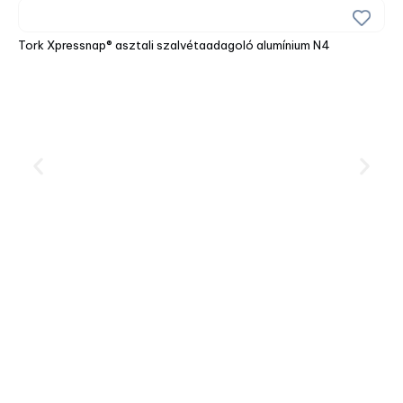
Tork Xpressnap® asztali szalvétaadagoló alumínium N4
Tor