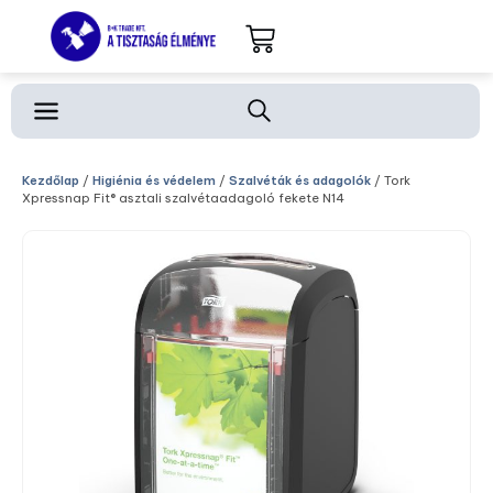
Kezdőlap
/
Higiénia és védelem
/
Szalvéták és adagolók
/ Tork
Xpressnap Fit® asztali szalvétaadagoló fekete N14