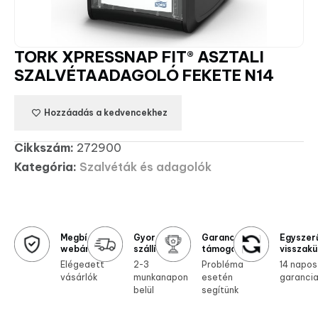
TORK XPRESSNAP FIT® ASZTALI
SZALVÉTAADAGOLÓ FEKETE N14
Hozzáadás a kedvencekhez
Cikkszám:
272900
Kategória:
Szalvéták és adagolók
Megbízható
Gyors
Garanciális
Egyszer
webáruház
szállítás
támogatás
visszakü
Elégedett
2-3
Probléma
14 napos
vásárlók
munkanapon
esetén
garanci
belül
segítünk