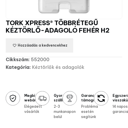
TORK XPRESS® TÖBBRÉTEGŰ
KÉZTÖRLŐ-ADAGOLÓ FEHÉR H2
Hozzáadás a kedvencekhez
Cikkszám:
552000
Kategória:
Kéztörlők és adagolók
Megbízható
Gyors
Garanciális
Egyszer
webáruház
szállítás
támogatás
visszakü
Elégedett
2-3
Probléma
14 napos
vásárlók
munkanapon
esetén
garanci
belül
segítünk