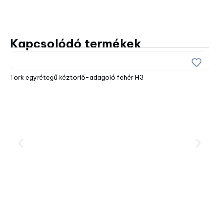
Kapcsolódó termékek
Tork egyrétegű kéztörlő-adagoló fehér H3
Tor