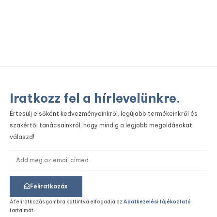
fe
Iratkozz fel a hírlevelünkre.
Értesülj elsőként kedvezményeinkről, legújabb termékeinkről és
szakértői tanácsainkról, hogy mindig a legjobb megoldásokat
válaszd!
Feliratkozás
A feliratkozás gombra kattintva elfogadja az
Adatkezelési tájékoztató
tartalmát.