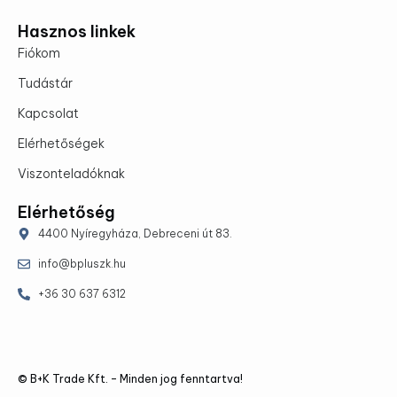
Hasznos linkek
Fiókom
Tudástár
Kapcsolat
Elérhetőségek
Viszonteladóknak
Elérhetőség
4400 Nyíregyháza, Debreceni út 83.
info@bpluszk.hu
+36 30 637 6312
© B+K Trade Kft. – Minden jog fenntartva!