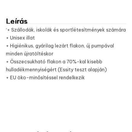
Leírás
‘+ Szállodák, iskolák és sportlétesítmények számára
+ Unisex illat
+ Higiénikus, gyárilag lezárt flakon, új pumpával
minden újratöltéskor
+ Összecsukható flakon a 70%-kal kisebb
hulladékmennyiségért (Essity teszt alapján)
+ EU öko-minősítéssel rendelkezik