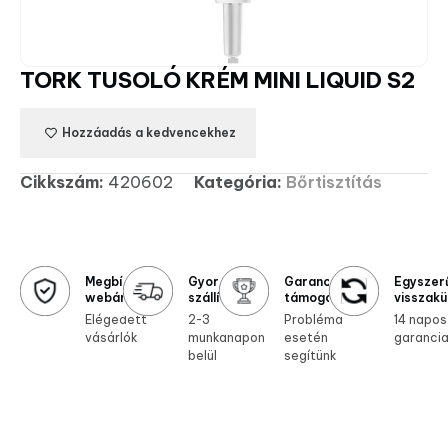
TORK TUSOLÓ KRÉM MINI LIQUID S2
Hozzáadás a kedvencekhez
Cikkszám:
420602
Kategória:
Bőrtisztítás
Megbízható
Gyors
Garanciális
Egyszer
webáruház
szállítás
támogatás
visszakü
Elégedett
2-3
Probléma
14 napos
vásárlók
munkanapon
esetén
garanci
belül
segítünk