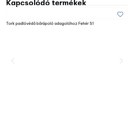
Kapcsolódó termékek
Tork padlóvédő bőrápoló adagolóhoz Fehér S1
Tor