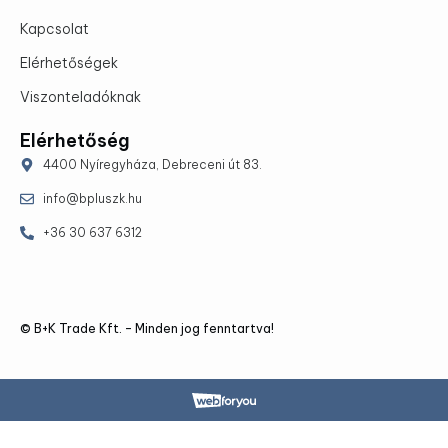
Kapcsolat
Elérhetőségek
Viszonteladóknak
Elérhetőség
4400 Nyíregyháza, Debreceni út 83.
info@bpluszk.hu
+36 30 637 6312
© B+K Trade Kft. – Minden jog fenntartva!