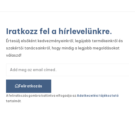
Iratkozz fel a hírlevelünkre.
Értesülj elsőként kedvezményeinkről, legújabb termékeinkről és
szakértői tanácsainkról, hogy mindig a legjobb megoldásokat
válaszd!
Feliratkozás
A feliratkozás gombra kattintva elfogadja az
Adatkezelési tájékoztató
tartalmát.