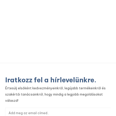
To
Iratkozz fel a hírlevelünkre.
Értesülj elsőként kedvezményeinkről, legújabb termékeinkről és
szakértői tanácsainkról, hogy mindig a legjobb megoldásokat
válaszd!