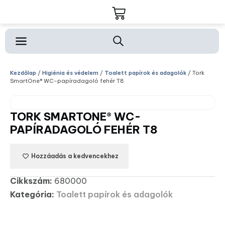
Kezdőlap
/
Higiénia és védelem
/
Toalett papírok és adagolók
/ Tork
SmartOne® WC-papíradagoló fehér T8
TORK SMARTONE® WC-
PAPÍRADAGOLÓ FEHÉR T8
Hozzáadás a kedvencekhez
Cikkszám:
680000
Kategória:
Toalett papírok és adagolók