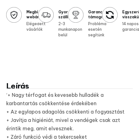
Megbízható
Gyors
Garanciális
Egyszer
webáruház
szállítás
támogatás
visszakü
Elégedett
2-3
Probléma
14 napos
vásárlók
munkanapon
esetén
garanci
belül
segítünk
Leírás
‘+ Nagy térfogat és kevesebb hulladék a
karbantartás csökkentése érdekében
+ Az egylapos adagolás csökkenti a fogyasztást
+ Javítja a higiéniát, mivel a vendégek csak azt
érintik meg, amit elvesznek.
+ Záró funkció védi a tekercseket