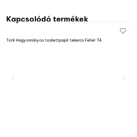
Kapcsolódó termékek
Tork Hagyományos toalettpapír tekercs Fehér T4
Tor