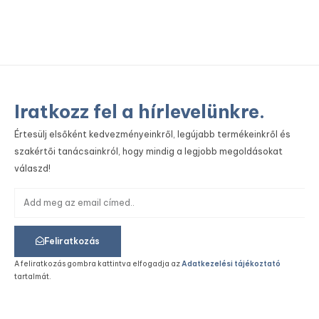
Iratkozz fel a hírlevelünkre.
Értesülj elsőként kedvezményeinkről, legújabb termékeinkről és
szakértői tanácsainkról, hogy mindig a legjobb megoldásokat
válaszd!
Feliratkozás
A feliratkozás gombra kattintva elfogadja az
Adatkezelési tájékoztató
tartalmát.