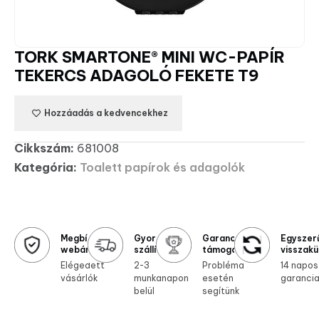
TORK SMARTONE® MINI WC-PAPÍR
TEKERCS ADAGOLÓ FEKETE T9
Hozzáadás a kedvencekhez
Cikkszám:
681008
Kategória:
Toalett papírok és adagolók
Megbízható
Gyors
Garanciális
Egyszer
webáruház
szállítás
támogatás
visszakü
Elégedett
2-3
Probléma
14 napos
vásárlók
munkanapon
esetén
garanci
belül
segítünk