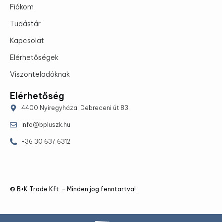
Fiókom
Tudástár
Kapcsolat
Elérhetőségek
Viszonteladóknak
Elérhetőség
4400 Nyíregyháza, Debreceni út 83.
info@bpluszk.hu
+36 30 637 6312
© B+K Trade Kft. – Minden jog fenntartva!