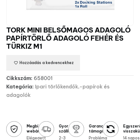
TORK MINI BELSŐMAGOS ADAGOLÓ
PAPÍRTÖRLŐ ADAGOLÓ FEHÉR ÉS
TÜRKIZ M1
Hozzáadás a kedvencekhez
Cikkszám:
658001
Kategória:
Ipari törlőkendők,-papírok és
adagolók
Megbízható
Gyors
Garanciális
Egyszer
webáruház
szállítás
támogatás
visszakü
Elégedett
2-3
Probléma
14 napos