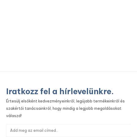
To
Iratkozz fel a hírlevelünkre.
Értesülj elsőként kedvezményeinkről, legújabb termékeinkről és
szakértői tanácsainkról, hogy mindig a legjobb megoldásokat
válaszd!