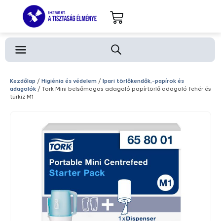
Kezdőlap
/
Higiénia és védelem
/
Ipari törlőkendők,-papírok és
adagolók
/ Tork Mini belsőmagos adagoló papírtörlő adagoló fehér és
türkiz M1