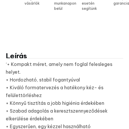
vásárlók
munkanapon
esetén
garanci
belül
segítünk
Leírás
‘+ Kompakt méret, amely nem foglal felesleges
helyet.
+ Hordozható, stabil fogantyúval
+ Kiváló formatervezés a hatékony kéz- és
felülettörléshez
+ Könnyű tisztítás a jobb higiénia érdekében
+ Szabad adagolás a keresztszennyeződések
elkerülése érdekében
+ Egyszerűen, egy kézzel használható