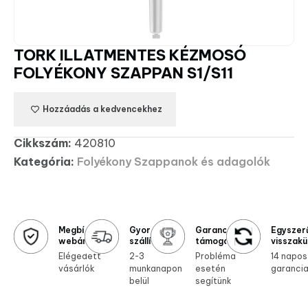
TORK ILLATMENTES KÉZMOSÓ
FOLYÉKONY SZAPPAN S1/S11
Hozzáadás a kedvencekhez
Cikkszám:
420810
Kategória:
Folyékony Szappanok és adagolók
Megbízható
Gyors
Garanciális
Egyszer
webáruház
szállítás
támogatás
visszakü
Elégedett
2-3
Probléma
14 napos
vásárlók
munkanapon
esetén
garanci
belül
segítünk