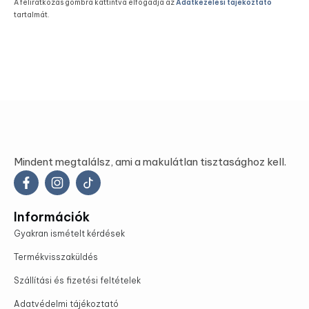
A feliratkozás gombra kattintva elfogadja az
Adatkezelési tájékoztató
tartalmát.
Mindent megtalálsz, ami a makulátlan tisztasághoz kell.
Információk
Gyakran ismételt kérdések
Termékvisszaküldés
Szállítási és fizetési feltételek
Adatvédelmi tájékoztató