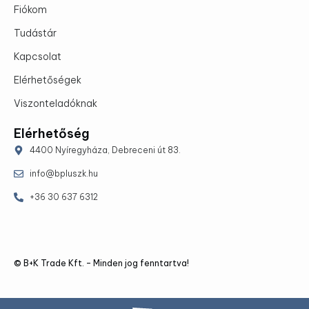
Fiókom
Tudástár
Kapcsolat
Elérhetőségek
Viszonteladóknak
Elérhetőség
4400 Nyíregyháza, Debreceni út 83.
info@bpluszk.hu
+36 30 637 6312
© B+K Trade Kft. – Minden jog fenntartva!