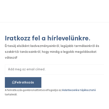
Iratkozz fel a hírlevelünkre.
Értesülj elsőként kedvezményeinkről, legújabb termékeinkről és
szakértői tanácsainkról, hogy mindig a legjobb megoldásokat
válaszd!
Feliratkozás
A feliratkozás gombra kattintva elfogadja az
Adatkezelési tájékoztató
tartalmát.