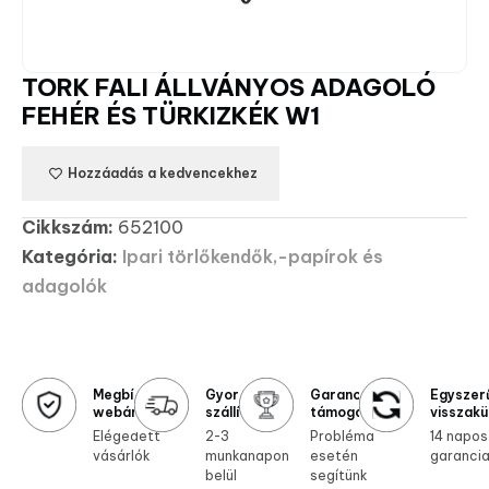
TORK FALI ÁLLVÁNYOS ADAGOLÓ
FEHÉR ÉS TÜRKIZKÉK W1
Hozzáadás a kedvencekhez
Cikkszám:
652100
Kategória:
Ipari törlőkendők,-papírok és
adagolók
Megbízható
Gyors
Garanciális
Egyszer
webáruház
szállítás
támogatás
visszakü
Elégedett
2-3
Probléma
14 napos
vásárlók
munkanapon
esetén
garanci
belül
segítünk