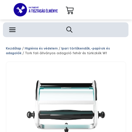
Kezdőlap
/
Higiénia és védelem
/
Ipari törlőkendők,-papírok és
adagolók
/ Tork fali állványos adagoló fehér és türkizkék W1