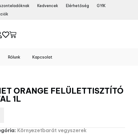
szonteladóknak
Kedvencek
Elérhetőség
GYIK
ciók
Rólunk
Kapcsolat
NET ORANGE FELÜLETTISZTÍTÓ
AL 1L
egória:
Környezetbarát vegyszerek