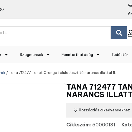
Vi
00
Ak
k
Szegmensek
Fenntarthatóság
Tudástár
rek
/ Tana 712477 Tanet Orange felülettisztító narancs illattal 1L
TANA 712477 TA
NARANCS ILLATT
Hozzáadás a kedvencekhez
Cikkszám:
50000131
Kat