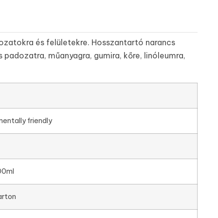
dozatokra és felületekre. Hosszantartó narancs
és padozatra, műanyagra, gumira, kőre, linóleumra,
entally friendly
00ml
arton