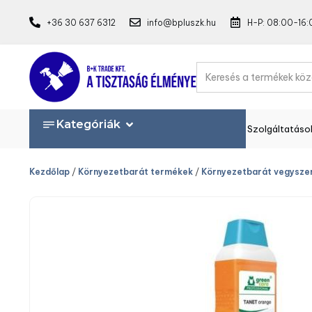
+36 30 637 6312
info@bpluszk.hu
H-P: 08:00-16:
Kategóriák
Szolgáltatáso
Kezdőlap
/
Környezetbarát termékek
/
Környezetbarát vegysze