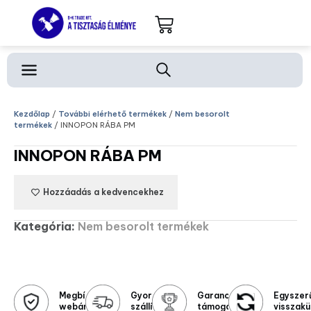
Kezdőlap
/
További elérhető termékek
/
Nem besorolt
termékek
/ INNOPON RÁBA PM
INNOPON RÁBA PM
Hozzáadás a kedvencekhez
Kategória:
Nem besorolt termékek
Megbízható
Gyors
Garanciális
Egyszer
webáruház
szállítás
támogatás
visszakü