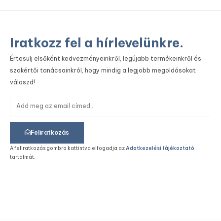
Iratkozz fel a hírlevelünkre.
Értesülj elsőként kedvezményeinkről, legújabb termékeinkről és
szakértői tanácsainkról, hogy mindig a legjobb megoldásokat
válaszd!
Feliratkozás
A feliratkozás gombra kattintva elfogadja az
Adatkezelési tájékoztató
tartalmát.