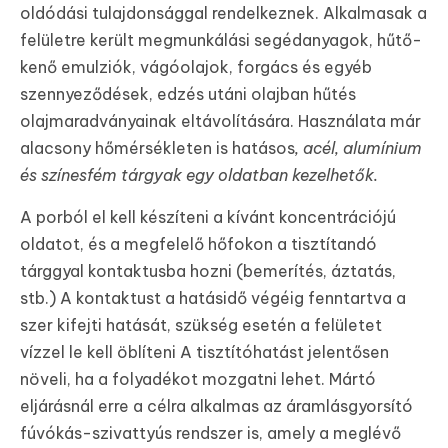
oldódási tulajdonsággal rendelkeznek. Alkalmasak a
felületre került megmunkálási segédanyagok, hűtő-
kenő emulziók, vágóolajok, forgács és egyéb
szennyeződések, edzés utáni olajban hűtés
olajmaradványainak eltávolítására. Használata már
alacsony hőmérsékleten is hatásos
, acél, alumínium
és színesfém tárgyak egy oldatban kezelhetők.
A porból el kell készíteni a kívánt koncentrációjú
oldatot, és a megfelelő hőfokon a tisztítandó
tárggyal kontaktusba hozni (bemerítés, áztatás,
stb.) A kontaktust a hatásidő végéig fenntartva a
szer kifejti hatását, szükség esetén a felületet
vízzel le kell öblíteni A tisztítóhatást jelentősen
növeli, ha a folyadékot mozgatni lehet. Mártó
eljárásnál erre a célra alkalmas az áramlásgyorsító
fúvókás-szivattyús rendszer is, amely a meglévő