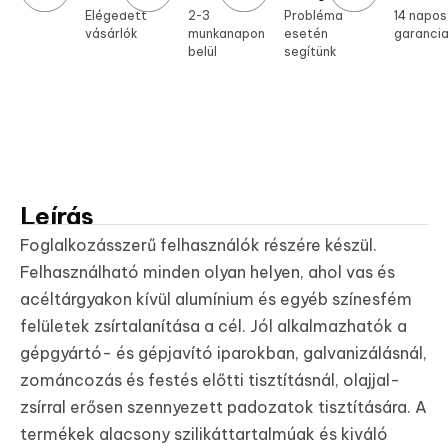
Elégedett
2-3
Probléma
14 napos
vásárlók
munkanapon
esetén
garanci
belül
segítünk
Leírás
Foglalkozásszerű felhasználók részére készül.
Felhasználható minden olyan helyen, ahol vas és
acéltárgyakon kívül alumínium és egyéb színesfém
felületek zsírtalanítása a cél. Jól alkalmazhatók a
gépgyártó- és gépjavító iparokban, galvanizálásnál,
zománcozás és festés előtti tisztításnál, olajjal-
zsírral erősen szennyezett padozatok tisztítására. A
termékek alacsony szilikáttartalmúak és kiváló