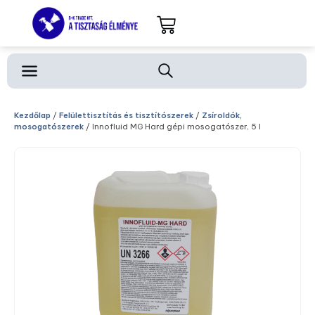
Kezdőlap
/
Felülettisztítás és tisztítószerek
/
Zsíroldók,
mosogatószerek
/ Innofluid MG Hard gépi mosogatószer, 5 l