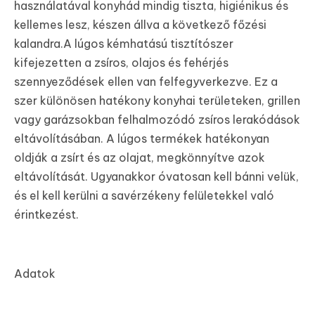
használatával konyhád mindig tiszta, higiénikus és
kellemes lesz, készen állva a következő főzési
kalandra.A lúgos kémhatású tisztítószer
kifejezetten a zsíros, olajos és fehérjés
szennyeződések ellen van felfegyverkezve. Ez a
szer különösen hatékony konyhai területeken, grillen
vagy garázsokban felhalmozódó zsíros lerakódások
eltávolításában. A lúgos termékek hatékonyan
oldják a zsírt és az olajat, megkönnyítve azok
eltávolítását. Ugyanakkor óvatosan kell bánni velük,
és el kell kerülni a savérzékeny felületekkel való
érintkezést.
Adatok