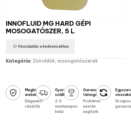
INNOFLUID MG HARD GÉPI
MOSOGATÓSZER, 5 L
Hozzáadás a kedvencekhez
Kategória:
Zsíroldók, mosogatószerek
Megbízható
Gyors
Garanciális
Egyszer
webáruház
szállítás
támogatás
visszakü
Elégedett
2-3
Probléma
14 napos
vásárlók
munkanapon
esetén
garanci
belül
segítünk