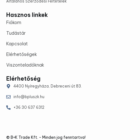
Általános Szerződési Feltételek
Hasznos linkek
Fiókom
Tudástár
Kapcsolat
Elérhetőségek
Viszonteladóknak
Elérhetőség
4400 Nyíregyháza, Debreceni út 83.
info@bpluszk.hu
+36 30 637 6312
© B+K Trade Kft. – Minden jog fenntartva!