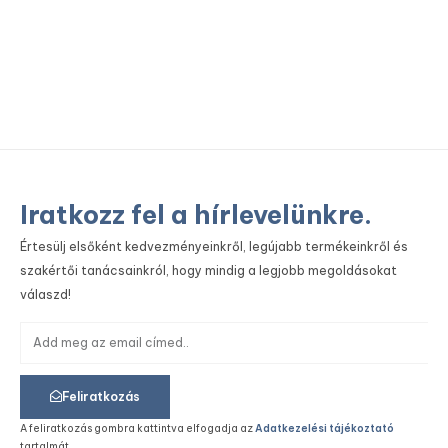
Inn
Iratkozz fel a hírlevelünkre.
Értesülj elsőként kedvezményeinkről, legújabb termékeinkről és
szakértői tanácsainkról, hogy mindig a legjobb megoldásokat
válaszd!
Feliratkozás
A feliratkozás gombra kattintva elfogadja az
Adatkezelési tájékoztató
tartalmát.