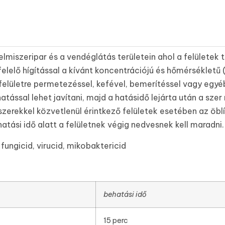
iszeripar és a vendéglátás területein ahol a felületek tis
lelő hígítással a kívánt koncentrációjú és hőmérsékletű 
felületre permetezéssel, kefével, bemerítéssel vagy egyé
tással lehet javítani, majd a hatásidő lejárta után a sze
miszerekkel közvetlenül érintkező felületek esetében az öb
hatási idő alatt a felületnek végig nedvesnek kell maradni.
fungicid, virucid, mikobaktericid
behatási idő
15 perc