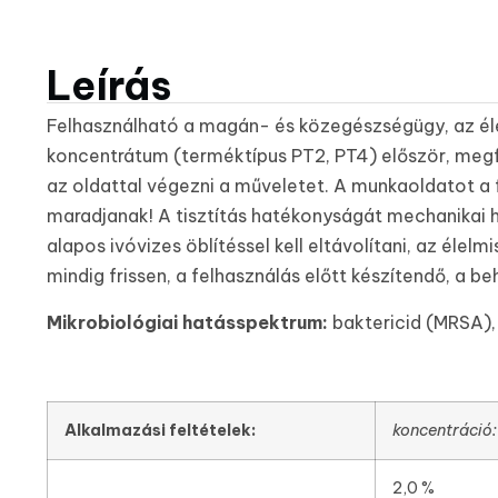
Leírás
Felhasználható a magán- és közegészségügy, az élelm
koncentrátum (terméktípus PT2, PT4) először, megfe
az oldattal végezni a műveletet. A munkaoldatot a 
maradjanak! A tisztítás hatékonyságát mechanikai ha
alapos ivóvizes öblítéssel kell eltávolítani, az élel
mindig frissen, a felhasználás előtt készítendő, a be
Mikrobiológiai hatásspektrum:
baktericid (MRSA), 
Alkalmazási feltételek:
koncentráció:
2,0 %