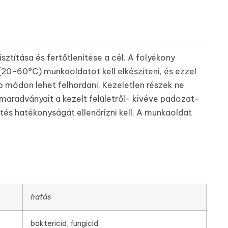
ztítása és fertőtlenítése a cél. A folyékony
(20-60°C) munkaoldatot kell elkészíteni, és ezzel
b módon lehet felhordani. Kezeletlen részek ne
r maradványait a kezelt felületről- kivéve padozat-
lítés hatékonyságát ellenőrizni kell. A munkaoldat
hatás
baktericid, fungicid