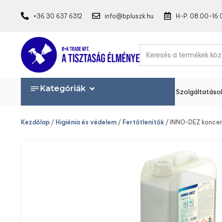
+36 30 637 6312
info@bpluszk.hu
H-P: 08:00-16:
Kategóriák
Szolgáltatáso
Kezdőlap
/
Higiénia és védelem
/
Fertőtlenítők
/ INNO-DEZ konce