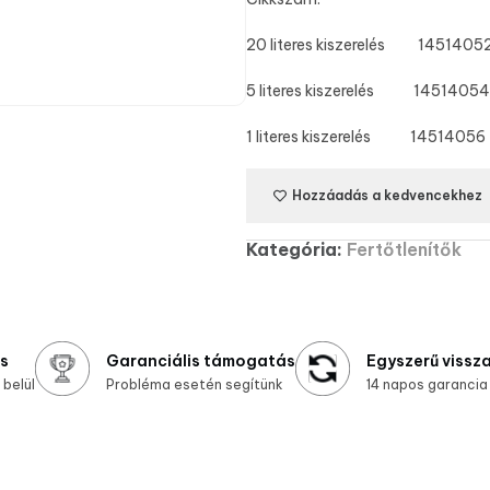
20 literes kiszerelés 1451405
5 literes kiszerelés 14514054
1 literes kiszerelés 14514056
Hozzáadás a kedvencekhez
Kategória:
Fertőtlenítők
ás
Garanciális támogatás
Egyszerű vissz
belül
Probléma esetén segítünk
14 napos garancia