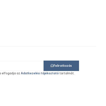
INNO-
Feliratkozás
a elfogadja az
Adatkezelési tájékoztató
tartalmát.