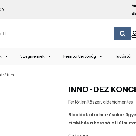
Vi
00
Ak
k
Szegmensek
Fenntarthatóság
Tudástár
ntrátum
INNO-DEZ KON
Fertőtlenítőszer, aldehidmentes
Biocidok alkalmazásakor ügyel
címkét és a használati útmuta
Cikkszám: