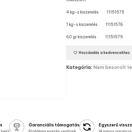
4 kg-s kiszerelés 11151575
1 kg-s kiszerelés 11151576
60 gr kiszerelés 11151579
Hozzáadás a kedvencekhez
Kategória:
Nem besorolt t
ás
Garanciális támogatás
Egyszerű vissz
belül
Probléma esetén segítünk
14 napos garancia