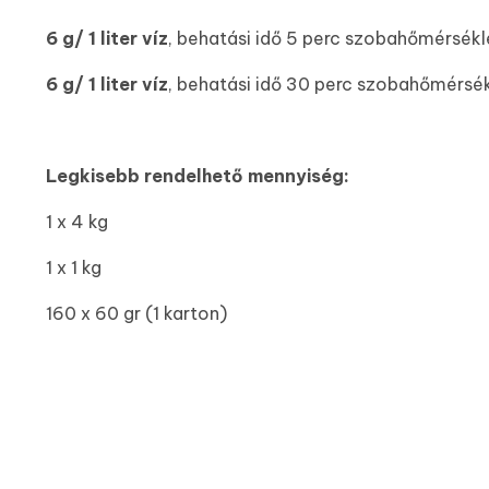
6 g/ 1 liter víz
, behatási idő 5 perc szobahőmérsékl
6 g/ 1 liter víz
, behatási idő 30 perc szobahőmérsékl
Legkisebb rendelhető mennyiség:
1 x 4 kg
1 x 1 kg
160 x 60 gr (1 karton)