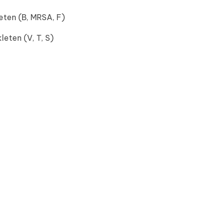
eten (B, MRSA, F)
eten (V, T, S)