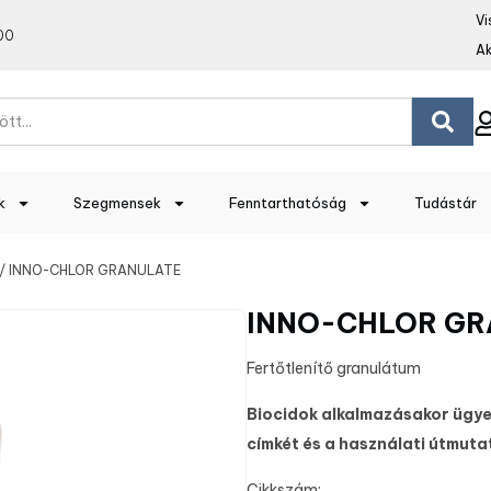
Vi
00
Ak
k
Szegmensek
Fenntarthatóság
Tudástár
/ INNO-CHLOR GRANULATE
INNO-CHLOR GR
Fertőtlenítő granulátum
Biocidok alkalmazásakor ügyel
címkét és a használati útmuta
Cikkszám: