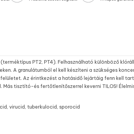
(terméktípus PT2, PT4). Felhasználható különböző klórálló
ken. A granulátumból el kell készíteni a szükséges koncen
elületet. Az érintkezést a hatásidő lejártáig fenn kell t
l. Más tisztító-és fertőtlenítőszerrel keverni TILOS! Élelmi
id, virucid, tuberkulocid, sporocid