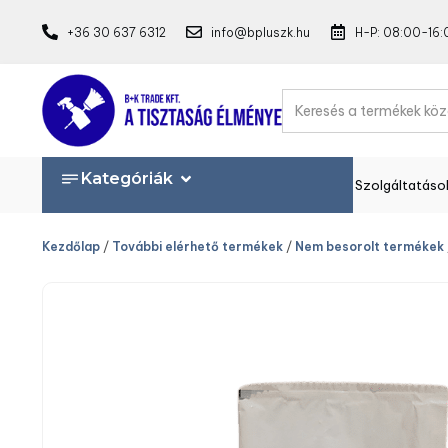
+36 30 637 6312
info@bpluszk.hu
H-P: 08:00-16:
Kategóriák
Szolgáltatáso
Kezdőlap
/
További elérhető termékek
/
Nem besorolt termékek