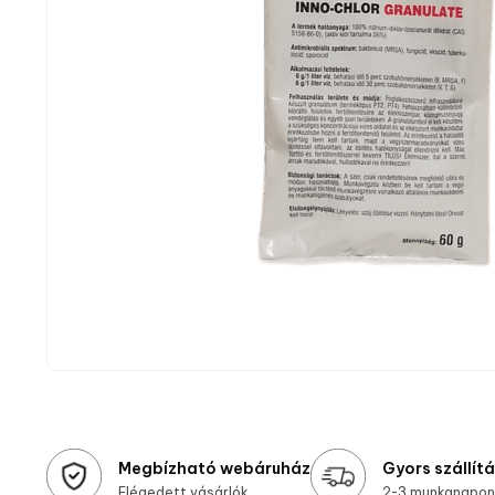
Megbízható webáruház
Gyors szállít
Elégedett vásárlók
2-3 munkanapon 