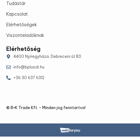
Tudástár
Kapcsolat
Elérhetőségek
Viszonteladóknak
Elérhetőség
4400 Nyíregyháza, Debreceni út 83.
info@bpluszk.hu
+36 30 637 6312
© B+K Trade Kft. – Minden jog fenntartva!