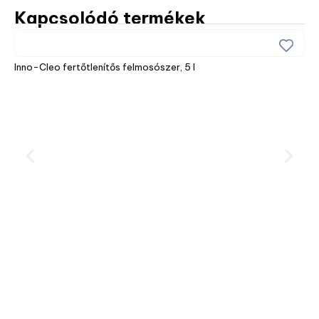
Kapcsolódó termékek
Inno-Cleo fertőtlenítős felmosószer, 5 l
Inn