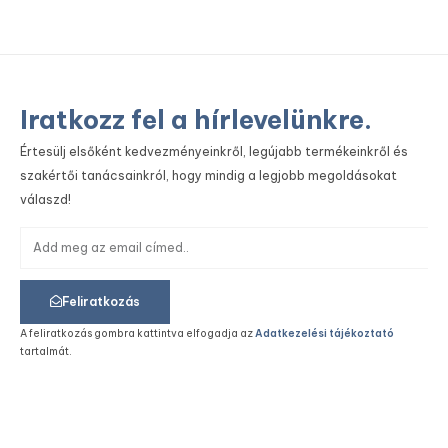
Iratkozz fel a hírlevelünkre.
Értesülj elsőként kedvezményeinkről, legújabb termékeinkről és
szakértői tanácsainkról, hogy mindig a legjobb megoldásokat
válaszd!
Feliratkozás
A feliratkozás gombra kattintva elfogadja az
Adatkezelési tájékoztató
tartalmát.