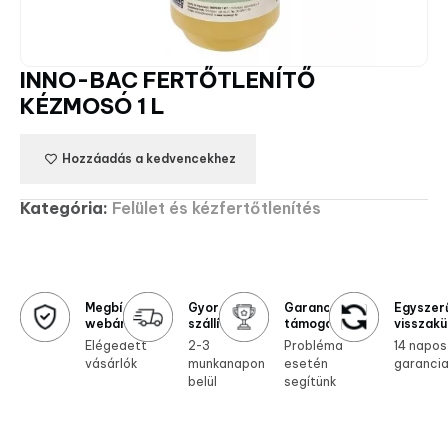
INNO-BAC FERTŐTLENÍTŐ
KÉZMOSÓ 1 L
Hozzáadás a kedvencekhez
Kategória:
Felület és kézfertőtlenítés
Megbízható
Gyors
Garanciális
Egyszer
webáruház
szállítás
támogatás
visszakü
Elégedett
2-3
Probléma
14 napos
vásárlók
munkanapon
esetén
garanci
belül
segítünk