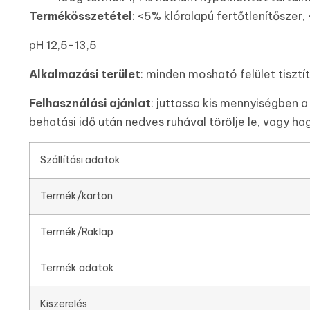
Termékösszetétel
: <5% klóralapú fertőtlenítőszer,
pH 12,5-13,5
Alkalmazási terület
: minden mosható felület tisztít
Felhasználási ajánlat
: juttassa kis mennyiségben a
behatási idő után nedves ruhával törölje le, vagy hag
Szállítási adatok
Termék/karton
Termék/Raklap
Termék adatok
Kiszerelés