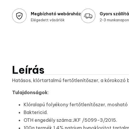
Megbízható webáruház
Gyors szállít
Elégedett vásárlók
2-3 munkanapon 
Leírás
Hatásos, klórtartalmú fertőtlenítőszer, a kórokozó b
Tulajdonságok
:
Klóralapú folyékony fertőtlenítőszer, mosható f
Baktericid.
OTH engedély száma:JKF /5099-3/2015.
100g termék 1,4% natrium hypokloritot tartal