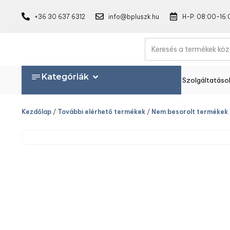
+36 30 637 6312
info@bpluszk.hu
H-P: 08:00-16:
Kategóriák
Szolgáltatáso
Kezdőlap
/
További elérhető termékek
/
Nem besorolt termékek