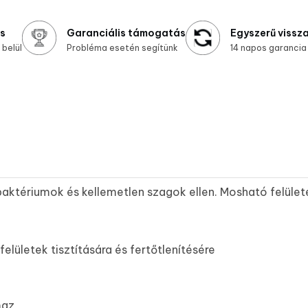
ás
Garanciális támogatás
Egyszerű vissz
belül
Probléma esetén segítünk
14 napos garancia
aktériumok és kellemetlen szagok ellen. Mosható felületek
elületek tisztítására és fertőtlenítésére
maz