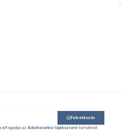
INNOP
Feliratkozás
a elfogadja az
Adatkezelési tájékoztató
tartalmát.