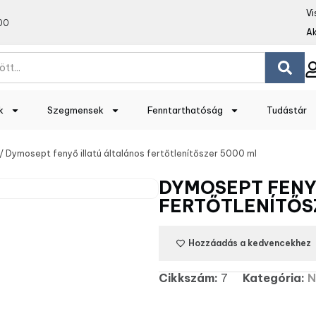
Vi
00
Ak
k
Szegmensek
Fenntarthatóság
Tudástár
/ Dymosept fenyő illatú általános fertőtlenítőszer 5000 ml
DYMOSEPT FENY
FERTŐTLENÍTŐS
Hozzáadás a kedvencekhez
Cikkszám:
7
Kategória:
N