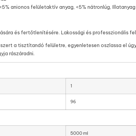
 <5% anionos felületaktív anyag, <5% nátronlúg, Illatanyag
ására és fertőtlenítésére. Lakossági és professzionális fel
 szert a tisztítandó felületre, egyenletesen oszlassa el ú
yja rászáradni.
1
96
5000 ml