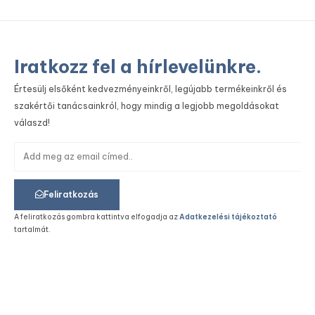
Iratkozz fel a hírlevelünkre.
Értesülj elsőként kedvezményeinkről, legújabb termékeinkről és
szakértői tanácsainkról, hogy mindig a legjobb megoldásokat
válaszd!
Feliratkozás
A feliratkozás gombra kattintva elfogadja az
Adatkezelési tájékoztató
tartalmát.