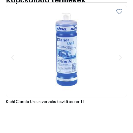
Kapcsolódó termékek
Tan
Kiehl Clarida Uni univerzális tisztítószer 1 l