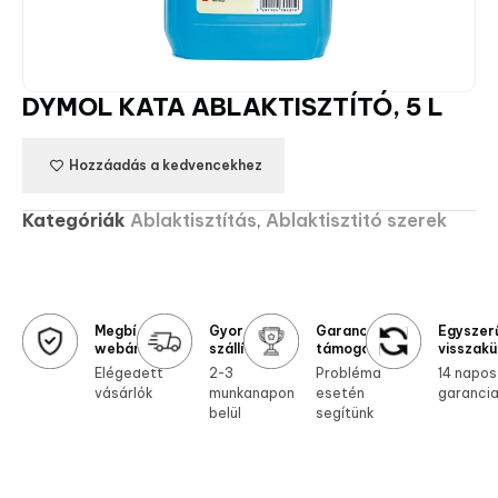
DYMOL KATA ABLAKTISZTÍTÓ, 5 L
Hozzáadás a kedvencekhez
Kategóriák
Ablaktisztítás
,
Ablaktisztitó szerek
Megbízható
Gyors
Garanciális
Egyszer
webáruház
szállítás
támogatás
visszakü
Elégedett
2-3
Probléma
14 napos
vásárlók
munkanapon
esetén
garanci
belül
segítünk