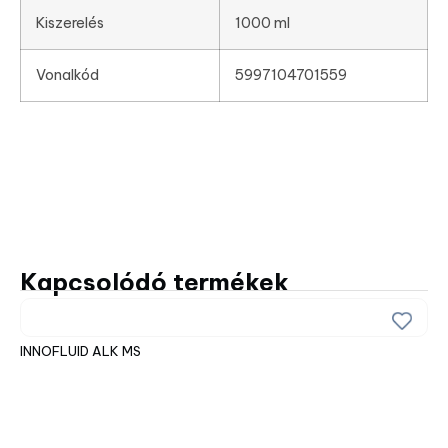
Kiszerelés
1000 ml
Vonalkód
5997104701559
Kapcsolódó termékek
IN
INNOFLUID ALK MS