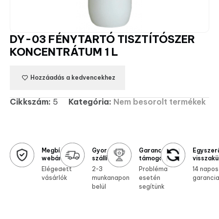
DY-03 FÉNYTARTÓ TISZTÍTÓSZER
KONCENTRÁTUM 1 L
Hozzáadás a kedvencekhez
Cikkszám:
5
Kategória:
Nem besorolt termékek
Megbízható
Gyors
Garanciális
Egyszer
webáruház
szállítás
támogatás
visszakü
Elégedett
2-3
Probléma
14 napos
vásárlók
munkanapon
esetén
garanci
belül
segítünk